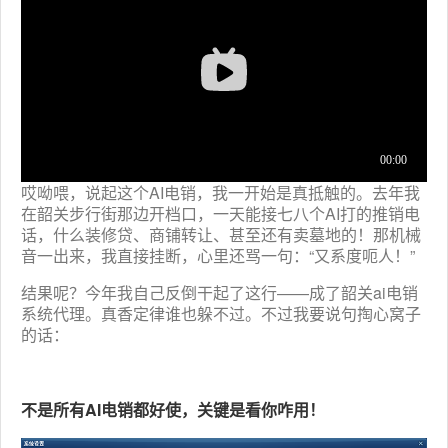
足
球
百
科
联
电
系
话
我
咨
们
询
哎呦喂，说起这个AI电销，我一开始是真抵触的。去年我
在韶关步行街那边开档口，一天能接七八个AI打的推销电
话，什么装修贷、商铺转让、甚至还有卖墓地的！那机械
音一出来，我直接挂断，心里还骂一句：“又系度呃人！”
结果呢？今年我自己反倒干起了这行——成了韶关ai电销
系统代理。真香定律谁也躲不过。不过我要说句掏心窝子
的话：
不是所有AI电销都好使，关键是看你咋用！