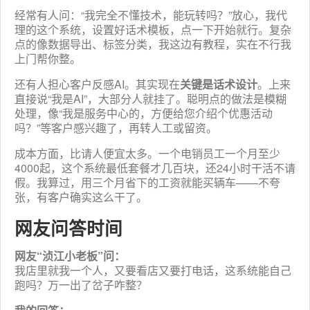
经常有人问：“我完全不懂技术，能玩转吗？”放心，我代
理的这个系统，设置好话术模板，点一下开始就行。复杂
点的像数据导出、标签分类，我这边有教程，实在不行我
上门帮你整。
还有人担心客户反感AI。其实现在
关键是话术设计
。上来
直接说“我是AI”，大部分人就挂了。聪明点的做法是模糊
处理，像“我是服务中心的，方便给您介绍个优惠活动
吗？”等客户感兴趣了，再转人工或留资。
成本方面，比请人便宜太多。一个电销员工一个月至少
4000起，这个系统最低套餐才几百块，还24小时干活不请
假。我算过，用三个月省下的工资就能买辆车——不夸
张，有客户确实这么干了。
网友问答时间
网友“浈江小老板”问：
我店里就我一个人，又要看店又要打电话，这系统能自己
跑吗？万一出了岔子咋整？