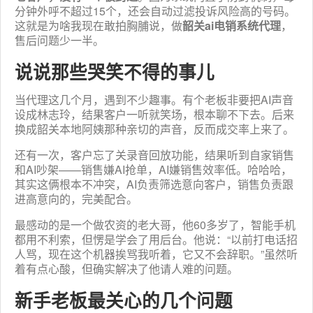
分钟外呼不超过15个，还会自动过滤投诉风险高的号码。
这就是为啥我现在敢拍胸脯说，做
韶关ai电销系统代理
，
售后问题少一半。
说说那些哭笑不得的事儿
当代理这几个月，遇到不少趣事。有个老板非要把AI声音
设成林志玲，结果客户一听就笑场，根本聊不下去。后来
换成韶关本地阿姨那种亲切的声音，反而成交率上来了。
还有一次，客户忘了关录音回放功能，结果听到自家销售
和AI吵架——销售嫌AI抢单，AI嫌销售效率低。哈哈哈，
其实这俩根本不冲突，AI负责筛选意向客户，销售负责跟
进高意向的，完美配合。
最感动的是一个做农资的老大哥，他60多岁了，智能手机
都用不利索，但愣是学会了用后台。他说：“以前打电话招
人骂，现在这个机器挨骂我听着，它又不会辞职。”虽然听
着有点心酸，但确实解决了他请人难的问题。
新手老板最关心的几个问题